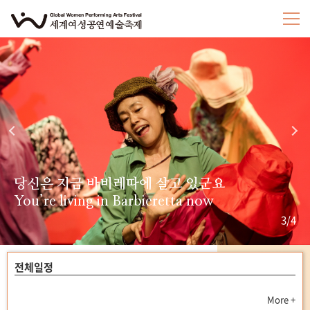
더 스트롱거
당신은 지금 바비레따에 살고 있군요
리커버리 : 어둠속의 동행자들
The Stronger
You’re living in Barbieretta now
Recovery
3/4
전체일정
More +